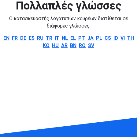
Πολλαπλές γλώσσες
Ο κατασκευαστής λογότυπων κουρέων διατίθεται σε
διάφορες γλώσσες:
EN
FR
DE
ES
RU
TR
IT
NL
EL
PT
JA
PL
CS
ID
VI
TH
KO
HU
AR
BN
RO
SV