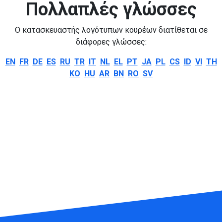
Πολλαπλές γλώσσες
Ο κατασκευαστής λογότυπων κουρέων διατίθεται σε
διάφορες γλώσσες:
EN
FR
DE
ES
RU
TR
IT
NL
EL
PT
JA
PL
CS
ID
VI
TH
KO
HU
AR
BN
RO
SV