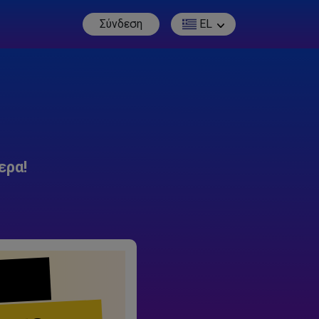
Σύνδεση
EL
ερα!