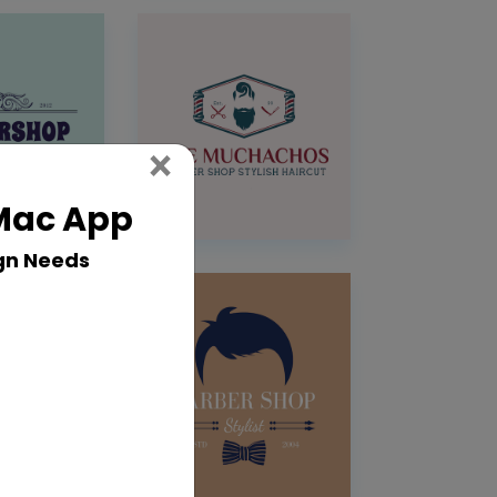
Close
×
 Mac App
gn Needs