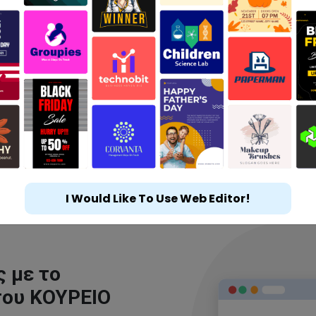
I Would Like To Use Web Editor!
 με το
του ΚΟΥΡΕΙΟ