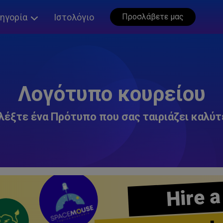
ηγορία
Ιστολόγιο
Προσλάβετε μας
Λογότυπο κουρείου
λέξτε ένα Πρότυπο που σας ταιριάζει καλύτ
Hire a