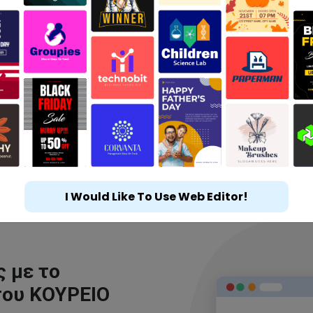
I Would Like To Use Web Editor!
 με το
του ΚΟΥΡΕΙΟ