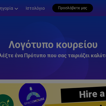
ηγορία
Ιστολόγιο
Προσλάβετε μας
Λογότυπο κουρείου
λέξτε ένα Πρότυπο που σας ταιριάζει καλύτ
Hire a