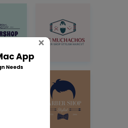
Close
×
 Mac App
gn Needs