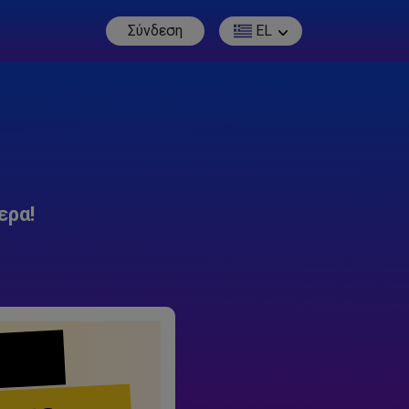
Σύνδεση
EL
ερα!