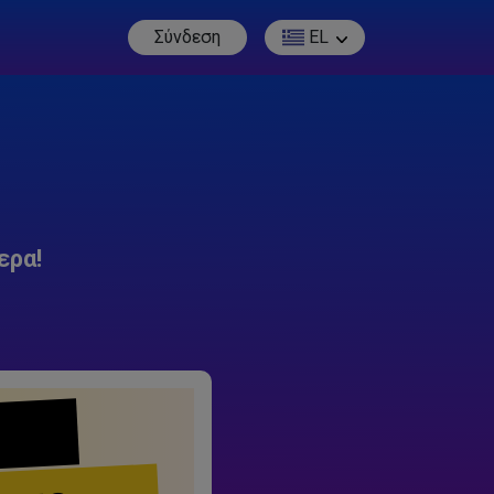
Σύνδεση
EL
ερα!