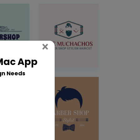
Close
×
 Mac App
gn Needs