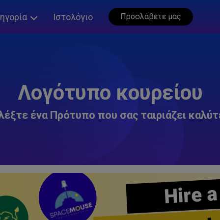
ηγορία
Ιστολόγιο
Προσλάβετε μας
Λογότυπο κουρείου
λέξτε ένα Πρότυπο που σας ταιριάζει καλύτ
Hire a