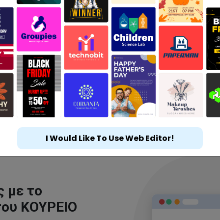
I Would Like To Use Web Editor!
 με το
του ΚΟΥΡΕΙΟ