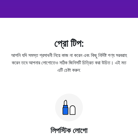
প্রো টিপ:
আপনি যদি সমস্ত প্রসাধনী নিয়ে কাজ না করেন এবং কিছু নির্দিষ্ট পণ্য সরবরাহ
করেন তবে আপনার লোগোতেও সঠিক জিনিসটি চিত্রিত করা উচিত। এই মত
এটি চেষ্টা করুন:
লিপস্টিক লোগো