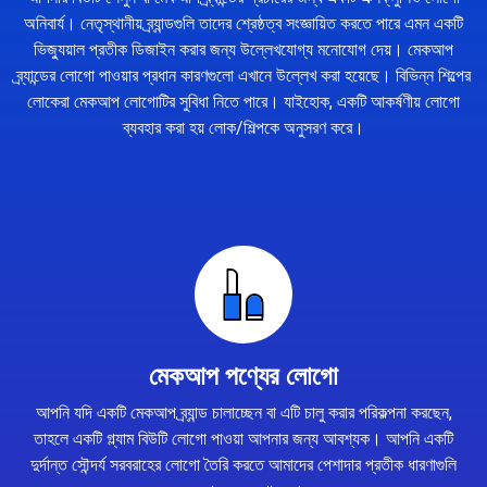
অনিবার্য। নেতৃস্থানীয় ব্র্যান্ডগুলি তাদের শ্রেষ্ঠত্ব সংজ্ঞায়িত করতে পারে এমন একটি
ভিজ্যুয়াল প্রতীক ডিজাইন করার জন্য উল্লেখযোগ্য মনোযোগ দেয়। মেকআপ
ব্র্যান্ডের লোগো পাওয়ার প্রধান কারণগুলো এখানে উল্লেখ করা হয়েছে। বিভিন্ন শিল্পের
লোকেরা মেকআপ লোগোটির সুবিধা নিতে পারে। যাইহোক, একটি আকর্ষণীয় লোগো
ব্যবহার করা হয় লোক/শিল্পকে অনুসরণ করে।
মেকআপ পণ্যের লোগো
আপনি যদি একটি মেকআপ ব্র্যান্ড চালাচ্ছেন বা এটি চালু করার পরিকল্পনা করছেন,
তাহলে একটি গ্ল্যাম বিউটি লোগো পাওয়া আপনার জন্য আবশ্যক। আপনি একটি
দুর্দান্ত সৌন্দর্য সরবরাহের লোগো তৈরি করতে আমাদের পেশাদার প্রতীক ধারণাগুলি