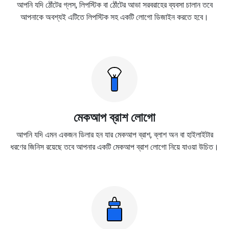
আপনি যদি ঠোঁটের গ্লস, লিপস্টিক বা ঠোঁটের আভা সরবরাহের ব্যবসা চালান তবে
আপনাকে অবশ্যই এটিতে লিপস্টিক সহ একটি লোগো ডিজাইন করতে হবে।
মেকআপ ব্রাশ লোগো
আপনি যদি এমন একজন ডিলার হন যার মেকআপ ব্রাশ, ব্লাশ অন বা হাইলাইটার
ধরণের জিনিস রয়েছে তবে আপনার একটি মেকআপ ব্রাশ লোগো নিয়ে যাওয়া উচিত।