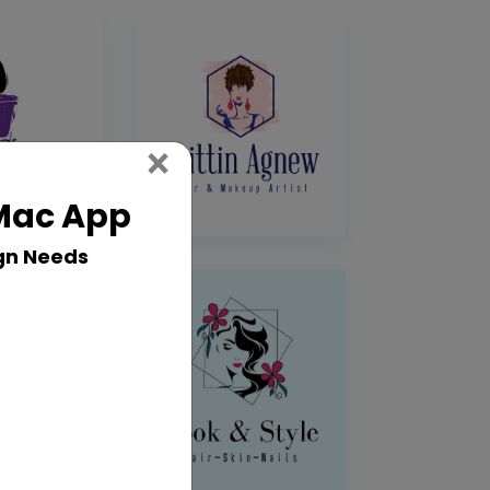
Close
×
 Mac App
gn Needs