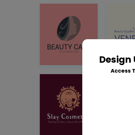
Design 
Access 