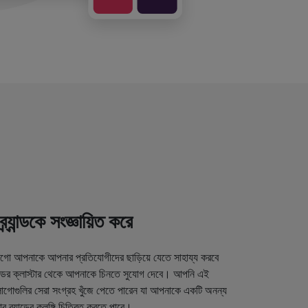
যান্ডকে সংজ্ঞায়িত করে
 লোগো আপনাকে আপনার প্রতিযোগীদের ছাড়িয়ে যেতে সাহায্য করবে
্যান্ডের ক্লাস্টার থেকে আপনাকে চিনতে সুযোগ দেবে। আপনি এই
র লোগোগুলির সেরা সংগ্রহ খুঁজে পেতে পারেন যা আপনাকে একটি অনন্য
্যান্ডের কুলুঙ্গি চিত্রিত করতে পারে।