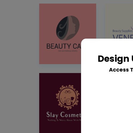
Design 
Access 