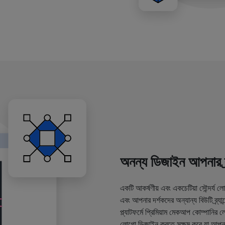
অনন্য ডিজাইন আপনার ব্র্
একটি আকর্ষণীয় এবং একচেটিয়া সৌন্দর্য
এবং আপনার দর্শকদের অন্যান্য বিউটি ব্র
প্ল্যাটফর্মে প্রিমিয়াম মেকআপ কোম্পানি
লোগো ডিজাইন করতে সক্ষম করে যা আপনার ব্র