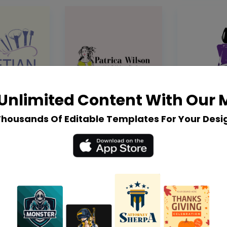
Unlimited Content With Our
Thousands Of Editable Templates For Your Desi