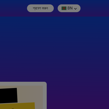
প্রবেশ করুন
BN