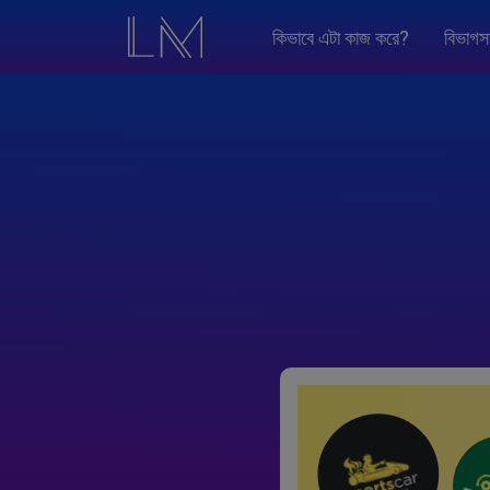
কিভাবে এটা কাজ করে?
বিভাগস