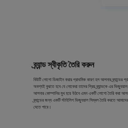
ব্র্যান্ড স্বীকৃতি তৈরি করুন
বিউটি লোগো ডিজাইন করার প্রাথমিক কারণ হল আপনার ব্র্যান্ডের
অবশ্যই বুঝতে হবে যে লোকেরা তাদের প্রিয় ব্র্যান্ডকে এর ভিজ্যুয
আপনার কোম্পানির মুখ হয়ে উঠবে এমন একটি লোগো তৈরি করা আপ
ব্র্যান্ডের জন্য একটি স্টাইলিশ ভিজ্যুয়াল সিম্বল তৈরি করতে আম
যেতে পারে।