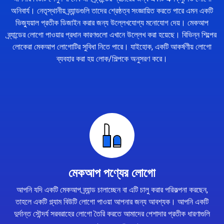
অনিবার্য। নেতৃস্থানীয় ব্র্যান্ডগুলি তাদের শ্রেষ্ঠত্ব সংজ্ঞায়িত করতে পারে এমন একটি
ভিজ্যুয়াল প্রতীক ডিজাইন করার জন্য উল্লেখযোগ্য মনোযোগ দেয়। মেকআপ
ব্র্যান্ডের লোগো পাওয়ার প্রধান কারণগুলো এখানে উল্লেখ করা হয়েছে। বিভিন্ন শিল্পের
লোকেরা মেকআপ লোগোটির সুবিধা নিতে পারে। যাইহোক, একটি আকর্ষণীয় লোগো
ব্যবহার করা হয় লোক/শিল্পকে অনুসরণ করে।
মেকআপ পণ্যের লোগো
আপনি যদি একটি মেকআপ ব্র্যান্ড চালাচ্ছেন বা এটি চালু করার পরিকল্পনা করছেন,
তাহলে একটি গ্ল্যাম বিউটি লোগো পাওয়া আপনার জন্য আবশ্যক। আপনি একটি
দুর্দান্ত সৌন্দর্য সরবরাহের লোগো তৈরি করতে আমাদের পেশাদার প্রতীক ধারণাগুলি