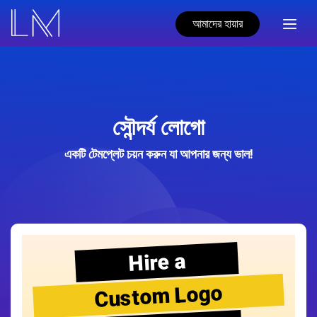
আমাদের হায়ার
সৌন্দর্য লোগো
একটি টেমপ্লেট চয়ন করুন যা আপনার জন্য ভাল!
Hire a
Custom Logo