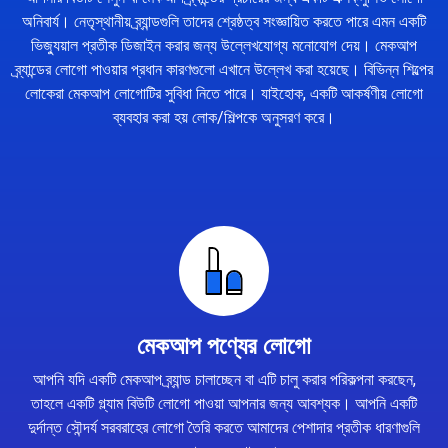
অনিবার্য। নেতৃস্থানীয় ব্র্যান্ডগুলি তাদের শ্রেষ্ঠত্ব সংজ্ঞায়িত করতে পারে এমন একটি
ভিজ্যুয়াল প্রতীক ডিজাইন করার জন্য উল্লেখযোগ্য মনোযোগ দেয়। মেকআপ
ব্র্যান্ডের লোগো পাওয়ার প্রধান কারণগুলো এখানে উল্লেখ করা হয়েছে। বিভিন্ন শিল্পের
লোকেরা মেকআপ লোগোটির সুবিধা নিতে পারে। যাইহোক, একটি আকর্ষণীয় লোগো
ব্যবহার করা হয় লোক/শিল্পকে অনুসরণ করে।
মেকআপ পণ্যের লোগো
আপনি যদি একটি মেকআপ ব্র্যান্ড চালাচ্ছেন বা এটি চালু করার পরিকল্পনা করছেন,
তাহলে একটি গ্ল্যাম বিউটি লোগো পাওয়া আপনার জন্য আবশ্যক। আপনি একটি
দুর্দান্ত সৌন্দর্য সরবরাহের লোগো তৈরি করতে আমাদের পেশাদার প্রতীক ধারণাগুলি