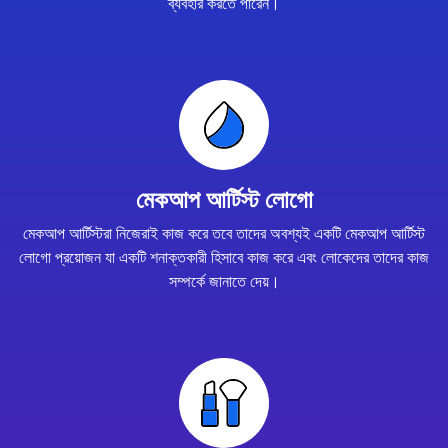
ব্যবহার করতে পারেন।
মেকআপ আর্টিস্ট লোগো
মেকআপ আর্টিস্টরা নিজেরাই কাজ করে তবে তাদের অবশ্যই একটি মেকআপ আর্টিস্ট
লোগো প্রয়োজন যা একটি শনাক্তকারী হিসাবে কাজ করে এবং লোকেদের তাদের কাজ
সম্পর্কে জানাতে দেয়।