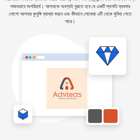
সমানভাবে অপরিহার্য। আপনাকে অবশ্যই বুঝতে হবে যে একটি স্থপতি ব্যবসার
লোগো আপনার কুলুঙ্গি ব্যাখ্যা করবে এবং কীভাবে লোকেরা এটি থেকে সুবিধা পেতে
পারে।