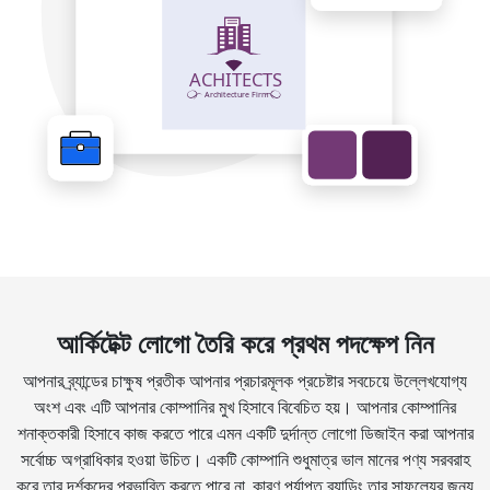
আর্কিটেক্ট লোগো তৈরি করে প্রথম পদক্ষেপ নিন
আপনার ব্র্যান্ডের চাক্ষুষ প্রতীক আপনার প্রচারমূলক প্রচেষ্টার সবচেয়ে উল্লেখযোগ্য
অংশ এবং এটি আপনার কোম্পানির মুখ হিসাবে বিবেচিত হয়। আপনার কোম্পানির
শনাক্তকারী হিসাবে কাজ করতে পারে এমন একটি দুর্দান্ত লোগো ডিজাইন করা আপনার
সর্বোচ্চ অগ্রাধিকার হওয়া উচিত। একটি কোম্পানি শুধুমাত্র ভাল মানের পণ্য সরবরাহ
করে তার দর্শকদের প্রভাবিত করতে পারে না, কারণ পর্যাপ্ত ব্র্যান্ডিং তার সাফল্যের জন্য