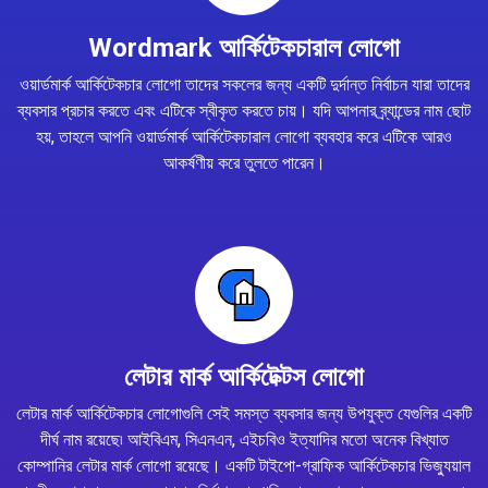
Wordmark আর্কিটেকচারাল লোগো
ওয়ার্ডমার্ক আর্কিটেকচার লোগো তাদের সকলের জন্য একটি দুর্দান্ত নির্বাচন যারা তাদের
ব্যবসার প্রচার করতে এবং এটিকে স্বীকৃত করতে চায়। যদি আপনার ব্র্যান্ডের নাম ছোট
হয়, তাহলে আপনি ওয়ার্ডমার্ক আর্কিটেকচারাল লোগো ব্যবহার করে এটিকে আরও
আকর্ষণীয় করে তুলতে পারেন।
লেটার মার্ক আর্কিটেক্টস লোগো
লেটার মার্ক আর্কিটেকচার লোগোগুলি সেই সমস্ত ব্যবসার জন্য উপযুক্ত যেগুলির একটি
দীর্ঘ নাম রয়েছে৷ আইবিএম, সিএনএন, এইচবিও ইত্যাদির মতো অনেক বিখ্যাত
কোম্পানির লেটার মার্ক লোগো রয়েছে। একটি টাইপো-গ্রাফিক আর্কিটেকচার ভিজ্যুয়াল