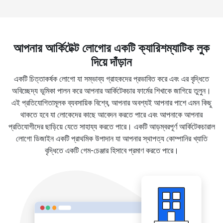
আপনার আর্কিটেক্ট লোগোর একটি ক্যারিশম্যাটিক লুক
দিয়ে দাঁড়ান
একটি চিত্তাকর্ষক লোগো যা সম্ভাব্য গ্রাহকদের প্রভাবিত করে এবং এর বৃদ্ধিতে
অবিচ্ছেদ্য ভূমিকা পালন করে আপনার আর্কিটেকচার ফার্মের শিখাকে জাগিয়ে তুলুন।
এই প্রতিযোগিতামূলক ব্যবসায়িক বিশ্বে, আপনার অবশ্যই আপনার পাশে এমন কিছু
থাকতে হবে যা লোকেদের কাছে আবেদন করতে পারে এবং আপনাকে আপনার
প্রতিযোগীদের ছাড়িয়ে যেতে সাহায্য করতে পারে। একটি আড়ম্বরপূর্ণ আর্কিটেকচারাল
লোগো ডিজাইন একটি প্রাথমিক উপাদান যা আপনার স্থাপত্য কোম্পানির খ্যাতি
বৃদ্ধিতে একটি গেম-চেঞ্জার হিসাবে প্রমাণ করতে পারে।