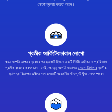
লোগো
ব্যবহার করতে পারেন।
প্রতীক আর্কিটেকচারাল লোগো
ধরুন আপনি আপনার ব্যবসার শনাক্তকারী হিসাবে একটি নির্দিষ্ট আইকন বা গ্রাফিকাল
প্রতীক ব্যবহার করতে চান। সেই ক্ষেত্রে, আপনি আমাদের
লোগো নির্মাতার
প্রতীক
স্থাপত্য বিভাগের অধীনে বেশ কয়েকটি আকর্ষণীয় টেমপ্লেট খুঁজে পেতে পারেন