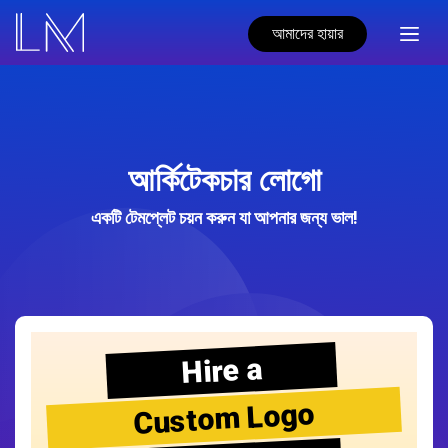
আমাদের হায়ার
আর্কিটেকচার লোগো
একটি টেমপ্লেট চয়ন করুন যা আপনার জন্য ভাল!
Hire a
Custom Logo