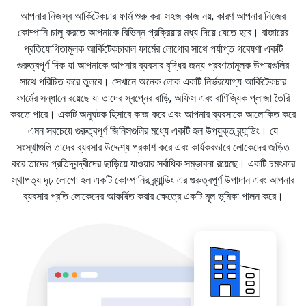
আপনার নিজস্ব আর্কিটেকচার ফার্ম শুরু করা সহজ কাজ নয়, কারণ আপনার নিজের
কোম্পানি চালু করতে আপনাকে বিভিন্ন প্রক্রিয়ার মধ্য দিয়ে যেতে হবে। বাজারের
প্রতিযোগিতামূলক আর্কিটেকচারাল ফার্মের লোগোর সাথে পর্যাপ্ত গবেষণা একটি
গুরুত্বপূর্ণ দিক যা আপনাকে আপনার ব্যবসার বৃদ্ধির জন্য প্রবণতামূলক উপায়গুলির
সাথে পরিচিত করে তুলবে। সেখানে অনেক লোক একটি নির্ভরযোগ্য আর্কিটেকচার
ফার্মের সন্ধানে রয়েছে যা তাদের স্বপ্নের বাড়ি, অফিস এবং বাণিজ্যিক প্লাজা তৈরি
করতে পারে। একটি অনুঘটক হিসাবে কাজ করে এবং আপনার ব্যবসাকে আলোকিত করে
এমন সবচেয়ে গুরুত্বপূর্ণ জিনিসগুলির মধ্যে একটি হল উপযুক্ত ব্র্যান্ডিং। যে
সংস্থাগুলি তাদের ব্যবসার উদ্দেশ্য প্রকাশ করে এবং কার্যকরভাবে লোকেদের জড়িত
করে তাদের প্রতিদ্বন্দ্বীদের ছাড়িয়ে যাওয়ার সর্বাধিক সম্ভাবনা রয়েছে। একটি চমৎকার
স্থাপত্য দৃঢ় লোগো হল একটি কোম্পানির ব্র্যান্ডিং এর গুরুত্বপূর্ণ উপাদান এবং আপনার
ব্যবসার প্রতি লোকেদের আকর্ষিত করার ক্ষেত্রে একটি মূল ভূমিকা পালন করে।