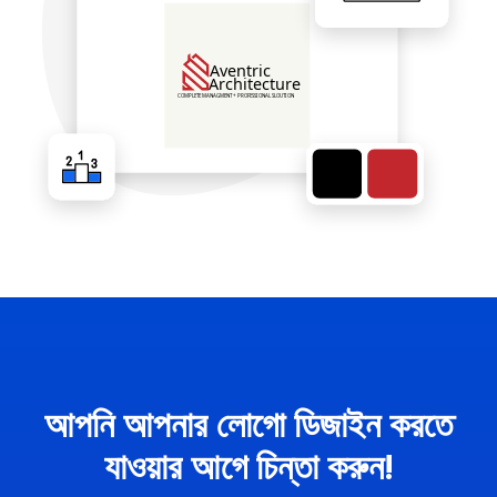
আপনি আপনার লোগো ডিজাইন করতে
যাওয়ার আগে চিন্তা করুন!