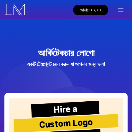
আমাদের হায়ার
আর্কিটেকচার লোগো
একটি টেমপ্লেট চয়ন করুন যা আপনার জন্য ভাল!
Hire a
Custom Logo