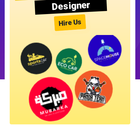
Designer
Hire Us