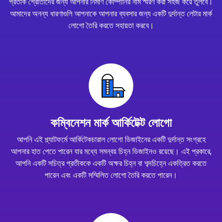
প্রতীক শ্রোতাদের জন্য আপনার নির্মাণ কোম্পানির নাম স্মরণ করা সহজ করে তুলবে।
আমাদের অনন্য ধারণাগুলি আপনাকে আপনার ব্যবসার জন্য একটি দুর্দান্ত লেটার মার্ক
লোগো তৈরি করতে সহায়তা করবে।
কম্বিনেশন মার্ক আর্কিটেক্ট লোগো
আপনি এই প্ল্যাটফর্মে আর্কিটেকচারাল লোগো ডিজাইনের একটি দুর্দান্ত সংগ্রহে
আপনার হাত পেতে পারেন যার মধ্যে সমন্বয় চিহ্ন ডিজাইনও রয়েছে। এই প্রকারে,
আপনি একটি সচিত্র প্রতীককে একটি অক্ষর চিহ্ন বা শব্দচিহ্নে একত্রিত করতে
পারেন এবং একটি সম্মিলিত লোগো তৈরি করতে পারেন।