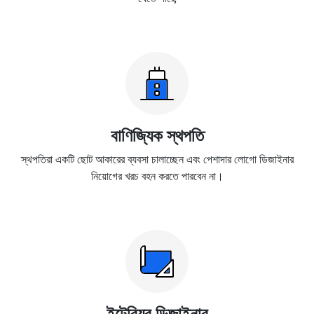
বাণিজ্যিক স্থপতি
স্থপতিরা একটি ছোট আকারের ব্যবসা চালাচ্ছেন এবং পেশাদার লোগো ডিজাইনার
নিয়োগের খরচ বহন করতে পারবেন না।
ইন্টেরিয়র ডিজাইনার