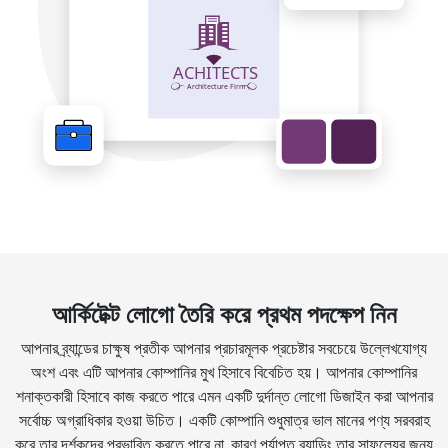
আর্কিটেক্ট লোগো তৈরি করে প্রথম পদক্ষেপ নিন
আপনার ব্র্যান্ডের চাক্ষুষ প্রতীক আপনার প্রচারমূলক প্রচেষ্টার সবচেয়ে উল্লেখযোগ্য
অংশ এবং এটি আপনার কোম্পানির মুখ হিসাবে বিবেচিত হয়। আপনার কোম্পানির
শনাক্তকারী হিসাবে কাজ করতে পারে এমন একটি দুর্দান্ত লোগো ডিজাইন করা আপনার
সর্বোচ্চ অগ্রাধিকার হওয়া উচিত। একটি কোম্পানি শুধুমাত্র ভাল মানের পণ্য সরবরাহ
করে তার দর্শকদের প্রভাবিত করতে পারে না, কারণ পর্যাপ্ত ব্র্যান্ডিং তার সাফল্যের জন্য