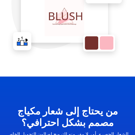
من يحتاج إلى شعار مكياج
مصمم بشكل احترافي؟
الشعار الحصري أمر لا مفر منه للترويج لصالون التجميل الخاص