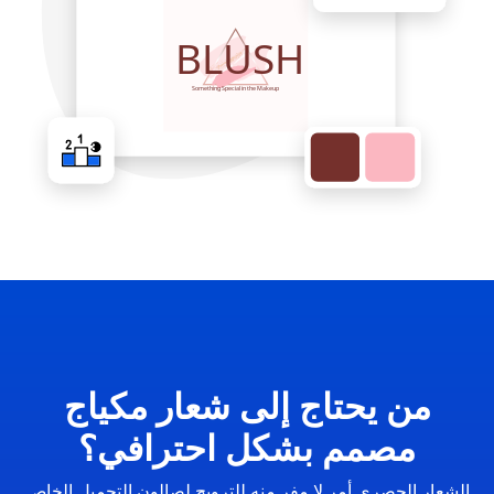
من يحتاج إلى شعار مكياج
مصمم بشكل احترافي؟
الشعار الحصري أمر لا مفر منه للترويج لصالون التجميل الخاص