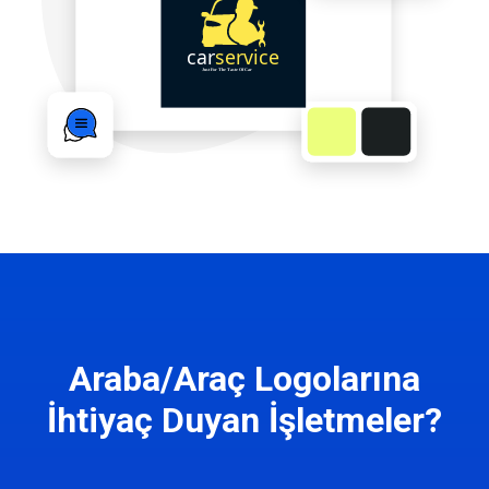
Araba/Araç Logolarına
İhtiyaç Duyan İşletmeler?