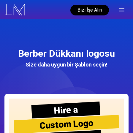
Bizi İşe Alın
Berber Dükkanı logosu
Size daha uygun bir Şablon seçin!
Hire a
Custom Logo