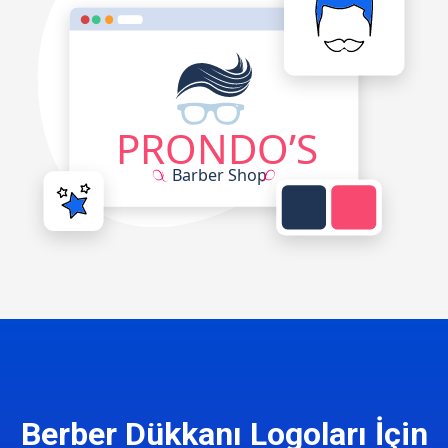
Berber Dükkanı Logoları İçin