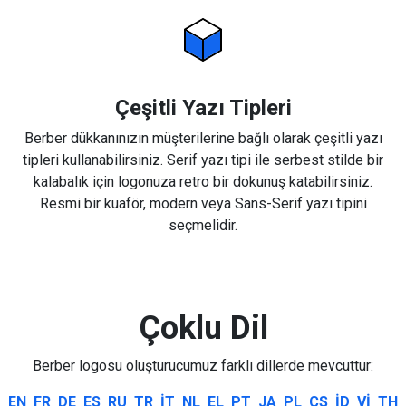
Çeşitli Yazı Tipleri
Berber dükkanınızın müşterilerine bağlı olarak çeşitli yazı
tipleri kullanabilirsiniz. Serif yazı tipi ile serbest stilde bir
kalabalık için logonuza retro bir dokunuş katabilirsiniz.
Resmi bir kuaför, modern veya Sans-Serif yazı tipini
seçmelidir.
Çoklu Dil
Berber logosu oluşturucumuz farklı dillerde mevcuttur:
EN
FR
DE
ES
RU
TR
IT
NL
EL
PT
JA
PL
CS
ID
VI
TH