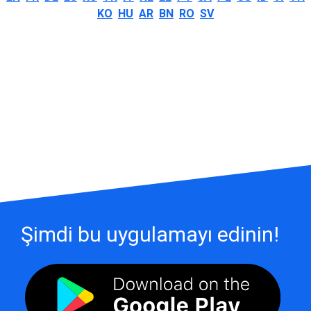
KO
HU
AR
BN
RO
SV
Şimdi bu uygulamayı edinin!