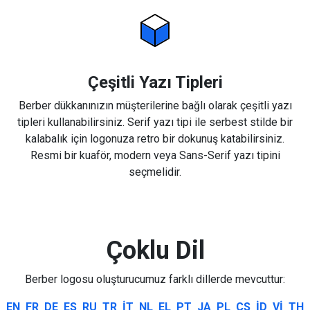
Çeşitli Yazı Tipleri
Berber dükkanınızın müşterilerine bağlı olarak çeşitli yazı
tipleri kullanabilirsiniz. Serif yazı tipi ile serbest stilde bir
kalabalık için logonuza retro bir dokunuş katabilirsiniz.
Resmi bir kuaför, modern veya Sans-Serif yazı tipini
seçmelidir.
Çoklu Dil
Berber logosu oluşturucumuz farklı dillerde mevcuttur:
EN
FR
DE
ES
RU
TR
IT
NL
EL
PT
JA
PL
CS
ID
VI
TH