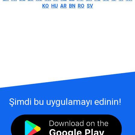
KO
HU
AR
BN
RO
SV
Şimdi bu uygulamayı edinin!