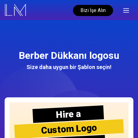
Bizi İşe Alın
Berber Dükkanı logosu
Size daha uygun bir Şablon seçin!
Hire a
Custom Logo