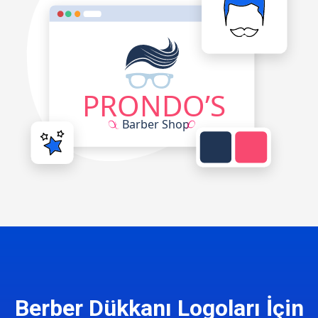
Berber Dükkanı Logoları İçin