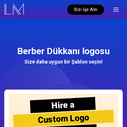
Bizi İşe Alın
Berber Dükkanı logosu
Size daha uygun bir Şablon seçin!
Hire a
Custom Logo