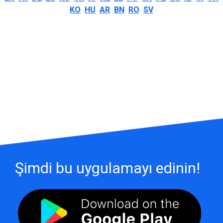
KO
HU
AR
BN
RO
SV
Şimdi bu uygulamayı edinin!