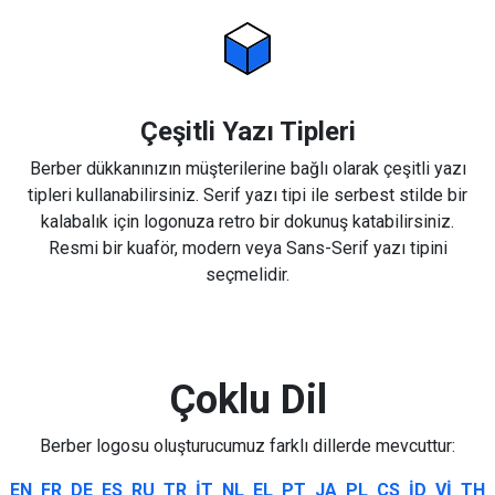
Çeşitli Yazı Tipleri
Berber dükkanınızın müşterilerine bağlı olarak çeşitli yazı
tipleri kullanabilirsiniz. Serif yazı tipi ile serbest stilde bir
kalabalık için logonuza retro bir dokunuş katabilirsiniz.
Resmi bir kuaför, modern veya Sans-Serif yazı tipini
seçmelidir.
Çoklu Dil
Berber logosu oluşturucumuz farklı dillerde mevcuttur:
EN
FR
DE
ES
RU
TR
IT
NL
EL
PT
JA
PL
CS
ID
VI
TH