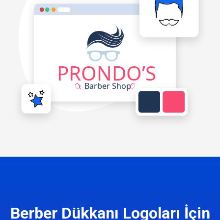
Berber Dükkanı Logoları İçin