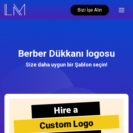
Bizi İşe Alın
Berber Dükkanı logosu
Size daha uygun bir Şablon seçin!
Hire a
Custom Logo