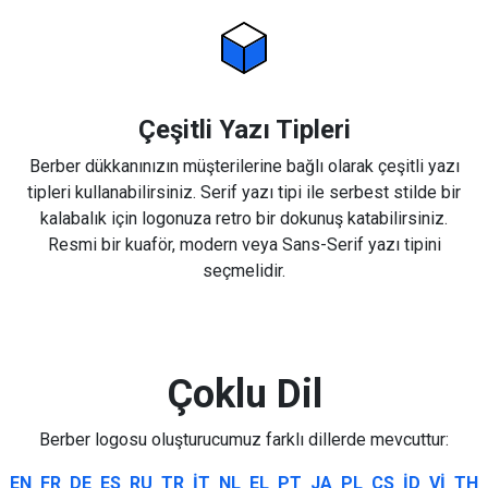
Çeşitli Yazı Tipleri
Berber dükkanınızın müşterilerine bağlı olarak çeşitli yazı
tipleri kullanabilirsiniz. Serif yazı tipi ile serbest stilde bir
kalabalık için logonuza retro bir dokunuş katabilirsiniz.
Resmi bir kuaför, modern veya Sans-Serif yazı tipini
seçmelidir.
Çoklu Dil
Berber logosu oluşturucumuz farklı dillerde mevcuttur:
EN
FR
DE
ES
RU
TR
IT
NL
EL
PT
JA
PL
CS
ID
VI
TH