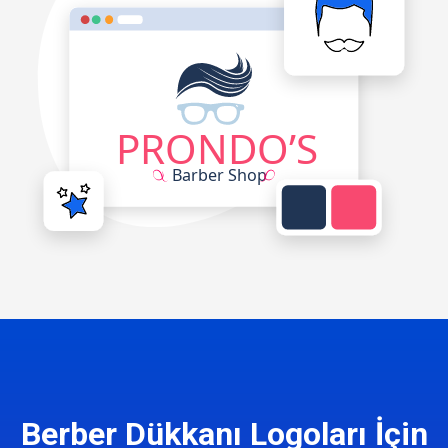
Berber Dükkanı Logoları İçin