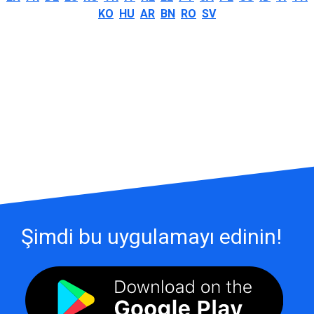
KO
HU
AR
BN
RO
SV
Şimdi bu uygulamayı edinin!