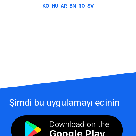
KO
HU
AR
BN
RO
SV
Şimdi bu uygulamayı edinin!