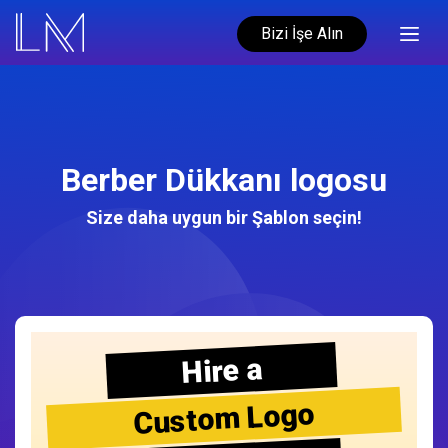
Bizi İşe Alın
Berber Dükkanı logosu
Size daha uygun bir Şablon seçin!
Hire a
Custom Logo