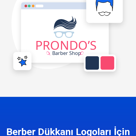
Berber Dükkanı Logoları İçin