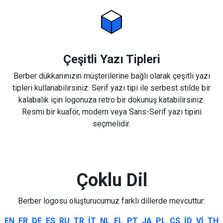
Çeşitli Yazı Tipleri
Berber dükkanınızın müşterilerine bağlı olarak çeşitli yazı
tipleri kullanabilirsiniz. Serif yazı tipi ile serbest stilde bir
kalabalık için logonuza retro bir dokunuş katabilirsiniz.
Resmi bir kuaför, modern veya Sans-Serif yazı tipini
seçmelidir.
Çoklu Dil
Berber logosu oluşturucumuz farklı dillerde mevcuttur:
EN
FR
DE
ES
RU
TR
IT
NL
EL
PT
JA
PL
CS
ID
VI
TH