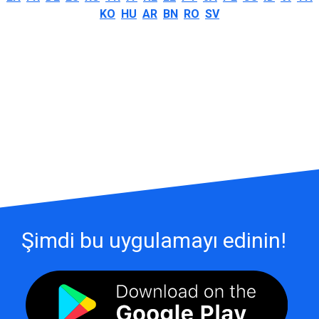
KO
HU
AR
BN
RO
SV
Şimdi bu uygulamayı edinin!