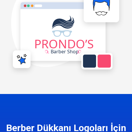
Berber Dükkanı Logoları İçin