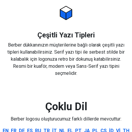
Çeşitli Yazı Tipleri
Berber dükkanınızın müşterilerine bağlı olarak çeşitli yazı
tipleri kullanabilirsiniz. Serif yazı tipi ile serbest stilde bir
kalabalık için logonuza retro bir dokunuş katabilirsiniz.
Resmi bir kuaför, modern veya Sans-Serif yazı tipini
seçmelidir.
Çoklu Dil
Berber logosu oluşturucumuz farklı dillerde mevcuttur:
EN
FR
DE
ES
RU
TR
IT
NL
EL
PT
JA
PL
CS
ID
VI
TH