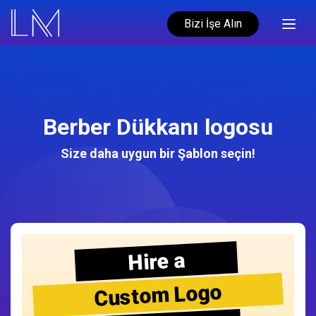
Bizi İşe Alın
Berber Dükkanı logosu
Size daha uygun bir Şablon seçin!
Hire a
Custom Logo