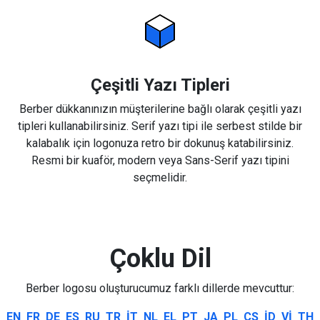
Çeşitli Yazı Tipleri
Berber dükkanınızın müşterilerine bağlı olarak çeşitli yazı
tipleri kullanabilirsiniz. Serif yazı tipi ile serbest stilde bir
kalabalık için logonuza retro bir dokunuş katabilirsiniz.
Resmi bir kuaför, modern veya Sans-Serif yazı tipini
seçmelidir.
Çoklu Dil
Berber logosu oluşturucumuz farklı dillerde mevcuttur:
EN
FR
DE
ES
RU
TR
IT
NL
EL
PT
JA
PL
CS
ID
VI
TH