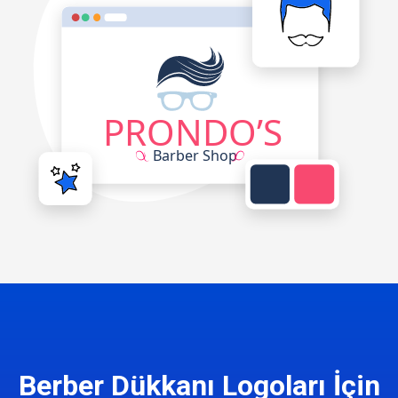
Berber Dükkanı Logoları İçin