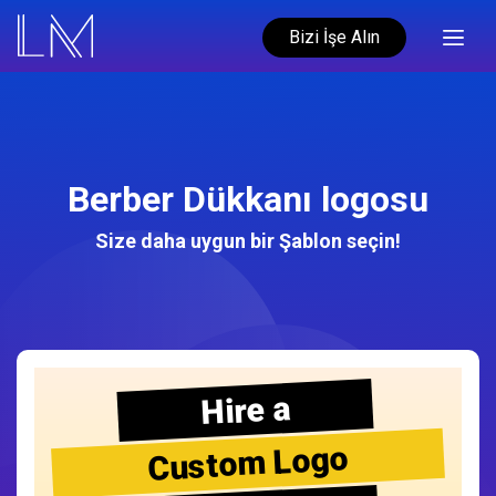
Bizi İşe Alın
Berber Dükkanı logosu
Size daha uygun bir Şablon seçin!
Hire a
Custom Logo