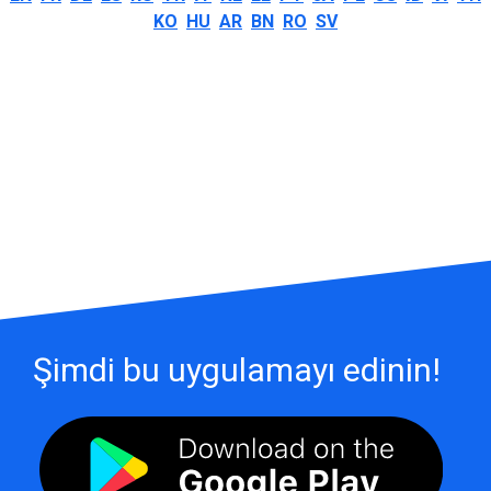
KO
HU
AR
BN
RO
SV
Şimdi bu uygulamayı edinin!