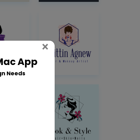
Close
×
 Mac App
gn Needs