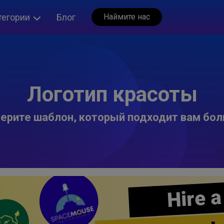
тегории
Блог
Наймите нас
Логотип красоты
ерите шаблон, который подходит вам бол
Hire a