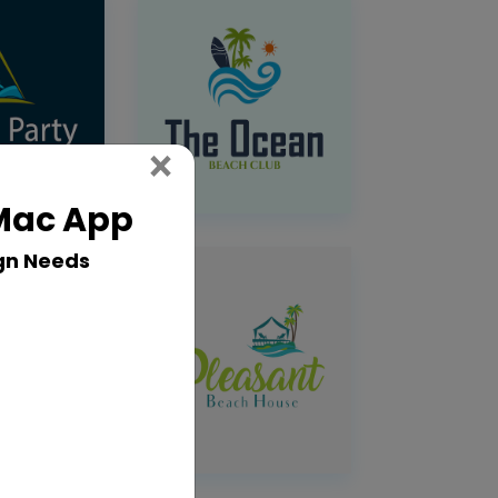
Close
×
 Mac App
gn Needs