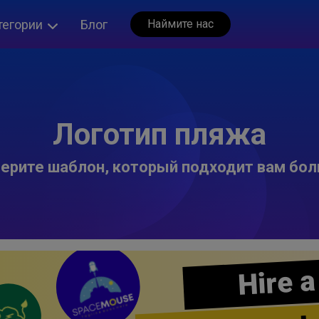
тегории
Блог
Наймите нас
Логотип пляжа
ерите шаблон, который подходит вам бол
Hire a