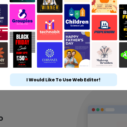
I Would Like To Use Web Editor!
о