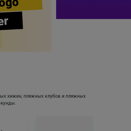
ogo
er
ных хижин, пляжных клубов и пляжных
екунды.