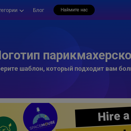
тегории
Блог
Наймите нас
оготип парикмахерск
ерите шаблон, который подходит вам бол
Hire a