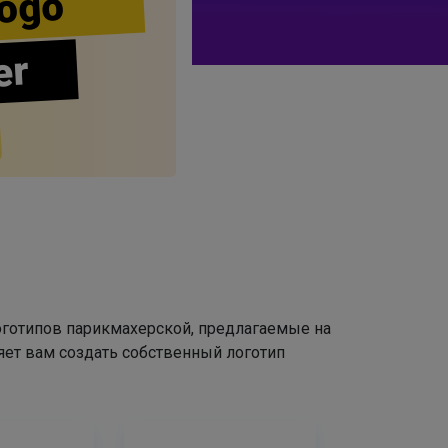
ogo
er
оготипов парикмахерской, предлагаемые на
яет вам создать собственный логотип