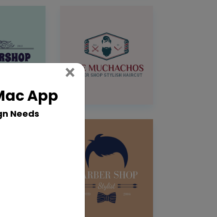
Close
×
 Mac App
gn Needs