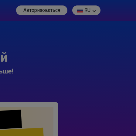
Авторизоваться
RU
ой
ьше!