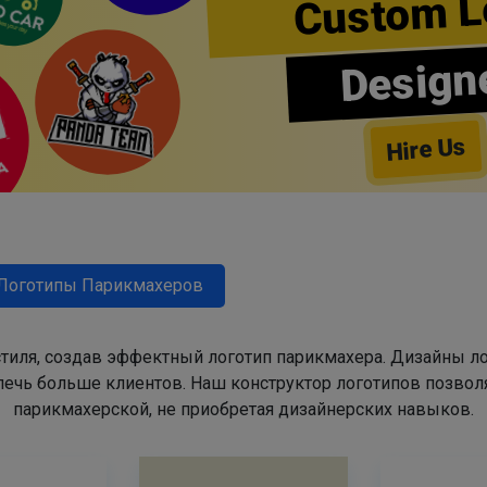
Custom L
Design
Hire Us
Логотипы Парикмахеров
тиля, создав эффектный логотип парикмахера. Дизайны л
ечь больше клиентов. Наш конструктор логотипов позвол
парикмахерской, не приобретая дизайнерских навыков.