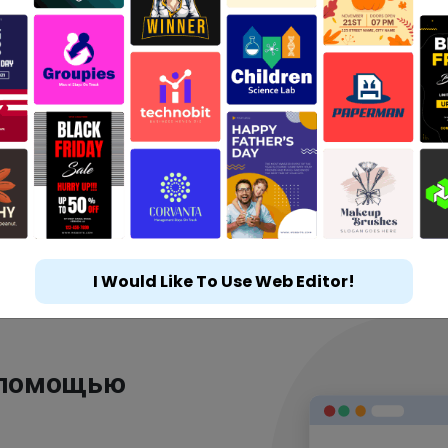
I Would Like To Use Web Editor!
 помощью