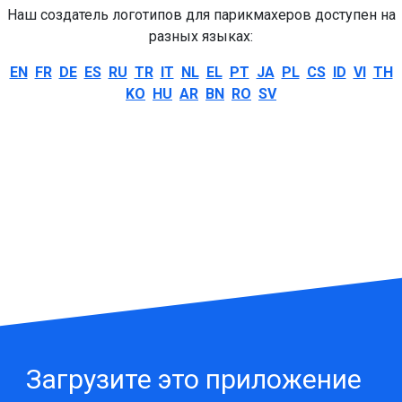
Наш создатель логотипов для парикмахеров доступен на
разных языках:
EN
FR
DE
ES
RU
TR
IT
NL
EL
PT
JA
PL
CS
ID
VI
TH
KO
HU
AR
BN
RO
SV
Загрузите это приложение