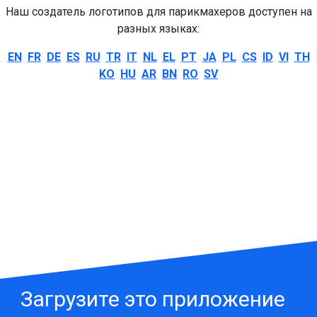
Наш создатель логотипов для парикмахеров доступен на
разных языках:
EN
FR
DE
ES
RU
TR
IT
NL
EL
PT
JA
PL
CS
ID
VI
TH
KO
HU
AR
BN
RO
SV
Загрузите это приложение