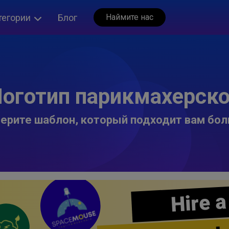
тегории
Блог
Наймите нас
оготип парикмахерск
ерите шаблон, который подходит вам бол
Hire a