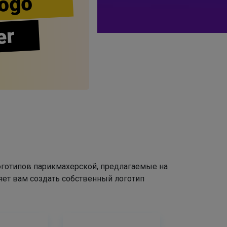
ogo
er
оготипов парикмахерской, предлагаемые на
яет вам создать собственный логотип