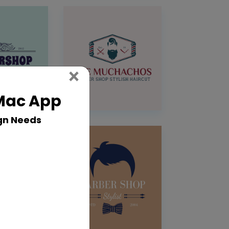
Close
×
 Mac App
gn Needs