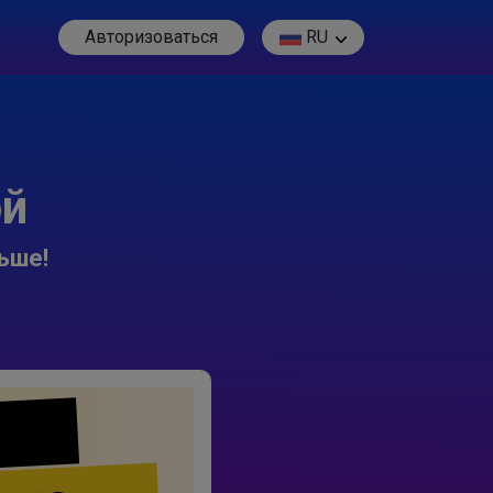
Авторизоваться
RU
ой
ьше!