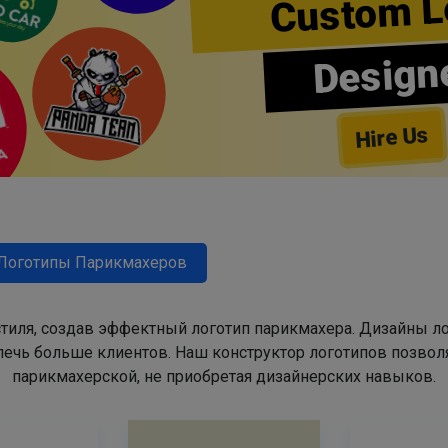
Custom L
Design
Hire Us
Логотипы Парикмахеров
тиля, создав эффектный логотип парикмахера. Дизайны л
ечь больше клиентов. Наш конструктор логотипов позвол
парикмахерской, не приобретая дизайнерских навыков.