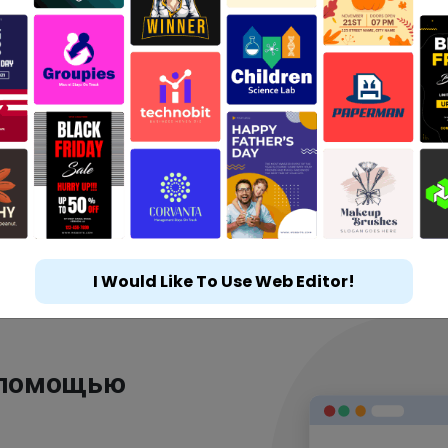
I Would Like To Use Web Editor!
 помощью