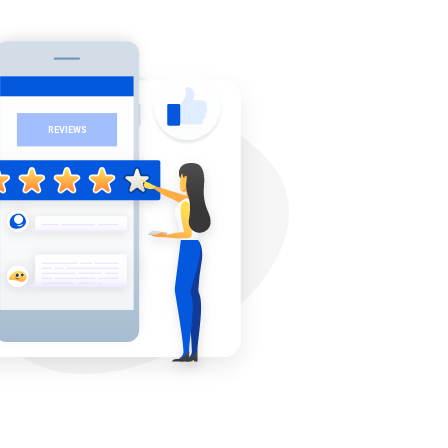
Close
×
 Mac App
gn Needs