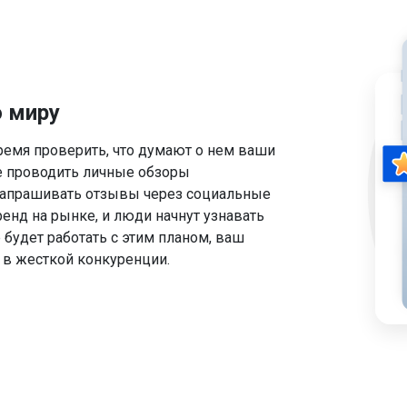
о миру
ремя проверить, что думают о нем ваши
Unlimited Content With Our
е проводить личные обзоры
 запрашивать отзывы через социальные
Thousands Of Editable Templates For Your Desi
бренд на рынке, и люди начнут узнавать
е будет работать с этим планом, ваш
 в жесткой конкуренции.