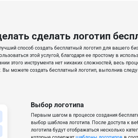
делать сделать логотип бесп
лучший способ создать бесплатный логотип для вашего би
ользоваться этой услугой, благодаря ее простому в исполь
нии этого инструмента нет никаких сложностей, весь проц
. Вы можете создать бесплатный логотип, выполнив след
I Would Like To Use Web Editor!
Выбор логотипа
Первым шагом в процессе создания бесплатн
выбор шаблона логотипа. После доступа к ве
логотипа будут отображаться несколько катег
которые содержат
шаблоны логотипов
в соо