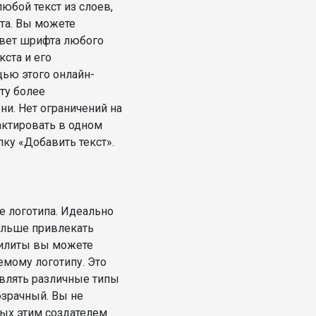
юбой текст из слоев,
та. Вы можете
цвет шрифта любого
кста и его
ью этого онлайн-
ту более
и. Нет ограничений на
актировать в одном
пку «Добавить текст».
е логотипа. Идеально
ольше привлекать
тилиты вы можете
емому логотипу. Это
влять различные типы
озрачный. Вы не
ых этим создателем