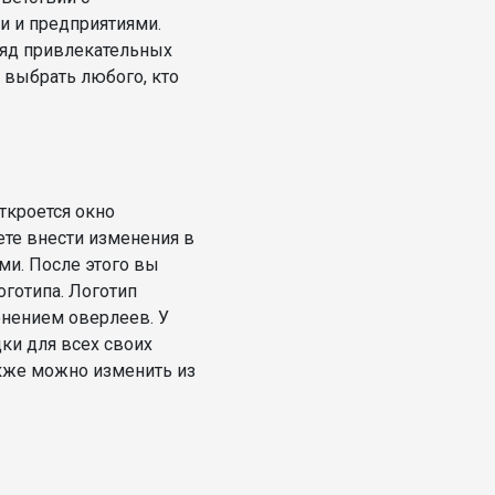
и и предприятиями.
ряд привлекательных
 выбрать любого, кто
ткроется окно
ете внести изменения в
ми. После этого вы
оготипа. Логотип
енением оверлеев. У
ки для всех своих
акже можно изменить из