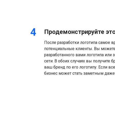
4
Продемонстрируйте эт
После разработки логотипа самое в
Design 
потенциальные клиенты. Вы может
разработанного вами логотипа или
Access 
сети. В обоих случаях вы получите 
ваш бренд по его логотипу. Если вс
бизнес может стать заметным даже