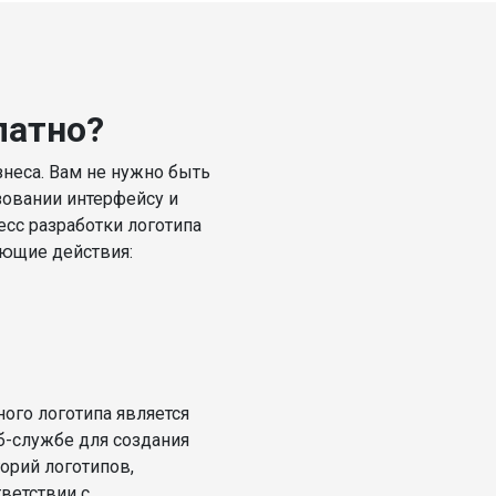
латно?
знеса. Вам не нужно быть
зовании интерфейсу и
есс разработки логотипа
ующие действия:
ого логотипа является
б-службе для создания
орий логотипов,
тветствии с