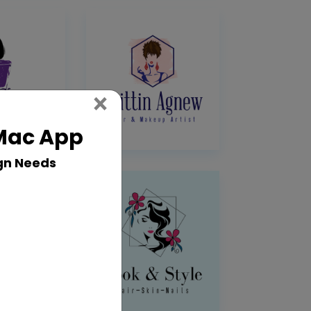
Close
×
 Mac App
gn Needs