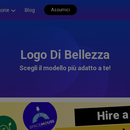
orie
Blog
Assumici
Logo Di Bellezza
Scegli il modello più adatto a te!
Hire a