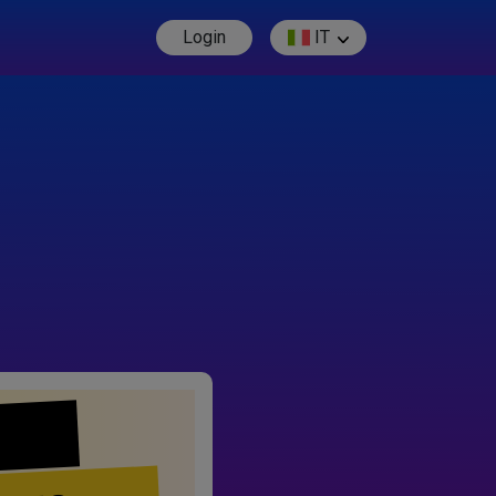
Login
IT