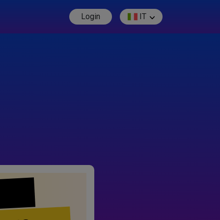
Login
IT