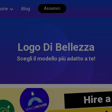
orie
Blog
Assumici
Logo Di Bellezza
Scegli il modello più adatto a te!
Hire a