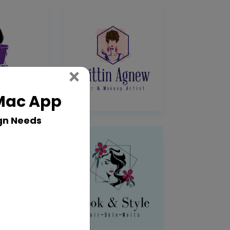
Close
×
 Mac App
gn Needs