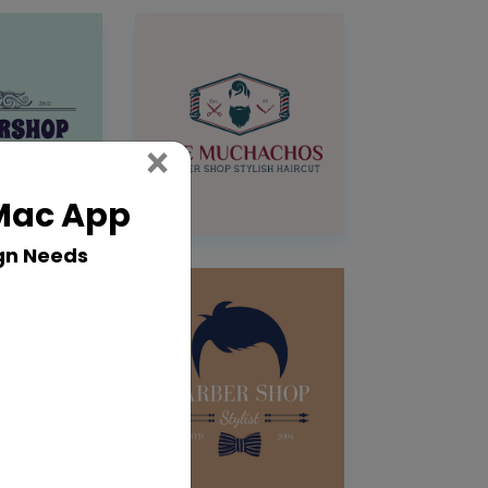
Close
×
 Mac App
gn Needs