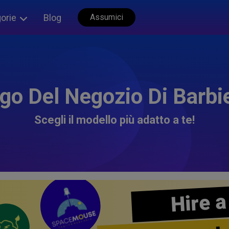
orie
Blog
Assumici
go Del Negozio Di Barbi
Scegli il modello più adatto a te!
Hire a