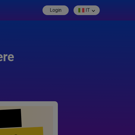
Login
IT
ere