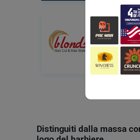
Distinguiti dalla massa co
logo del barbiere