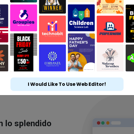
I Would Like To Use Web Editor!
n lo splendido