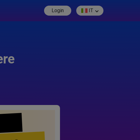
Login
IT
ere