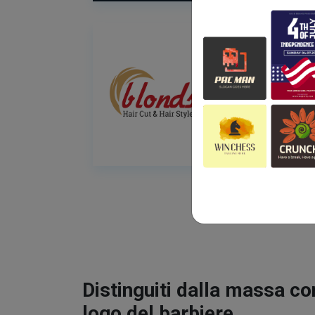
Distinguiti dalla massa co
logo del barbiere