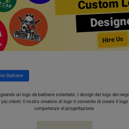
Custom L
Design
Hire Us
Del Barbiere
segnando un logo da barbiere ostentato. I design del logo del nego
e più clienti. Il nostro creatore di logo ti consente di creare il lo
competenze di progettazione.