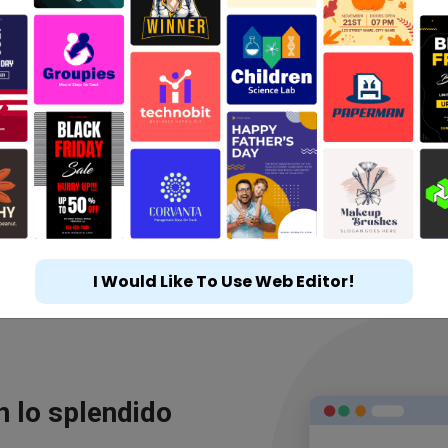
I Would Like To Use Web Editor!
n lo splendido