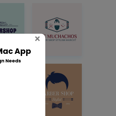
Close
×
 Mac App
gn Needs