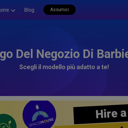
orie
Blog
Assumici
go Del Negozio Di Barbi
Scegli il modello più adatto a te!
Hire a