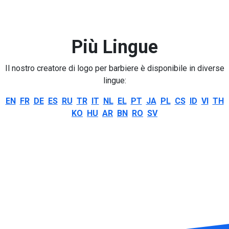
Più Lingue
Il nostro creatore di logo per barbiere è disponibile in diverse
lingue:
EN
FR
DE
ES
RU
TR
IT
NL
EL
PT
JA
PL
CS
ID
VI
TH
KO
HU
AR
BN
RO
SV