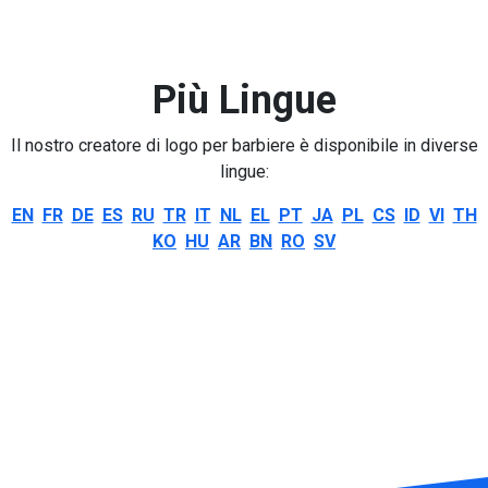
Più Lingue
Il nostro creatore di logo per barbiere è disponibile in diverse
lingue:
EN
FR
DE
ES
RU
TR
IT
NL
EL
PT
JA
PL
CS
ID
VI
TH
KO
HU
AR
BN
RO
SV