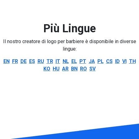
Più Lingue
Il nostro creatore di logo per barbiere è disponibile in diverse
lingue:
EN
FR
DE
ES
RU
TR
IT
NL
EL
PT
JA
PL
CS
ID
VI
TH
KO
HU
AR
BN
RO
SV