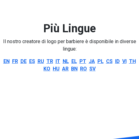
Più Lingue
Il nostro creatore di logo per barbiere è disponibile in diverse
lingue:
EN
FR
DE
ES
RU
TR
IT
NL
EL
PT
JA
PL
CS
ID
VI
TH
KO
HU
AR
BN
RO
SV