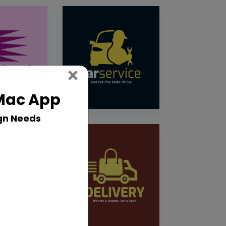
Close
×
 Mac App
gn Needs