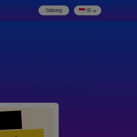
Gabung
ID