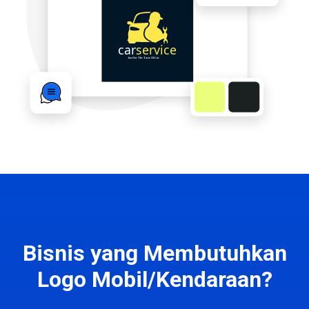
Bisnis yang Membutuhkan
Logo Mobil/Kendaraan?