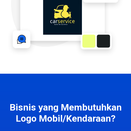
Bisnis yang Membutuhkan
Logo Mobil/Kendaraan?