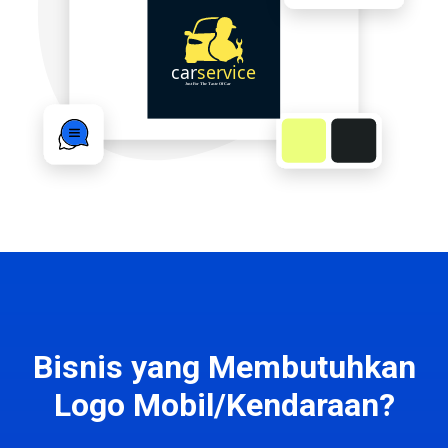
Bisnis yang Membutuhkan
Logo Mobil/Kendaraan?