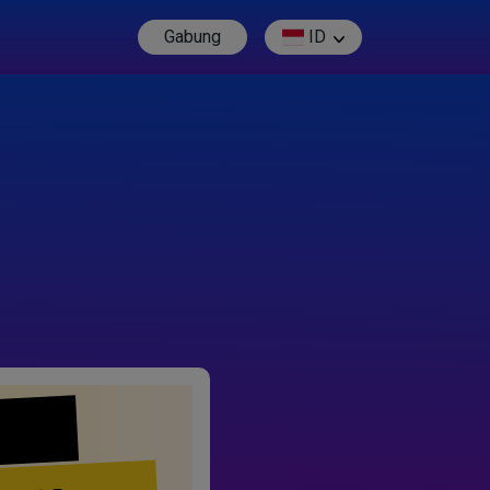
Gabung
ID