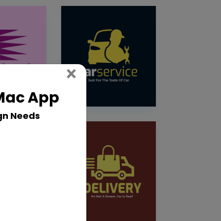
Close
×
 Mac App
gn Needs