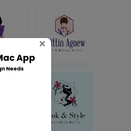
Close
×
 Mac App
gn Needs