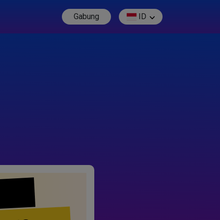
Gabung
ID