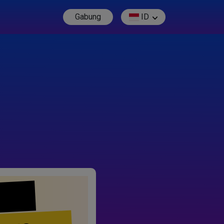
Gabung
ID