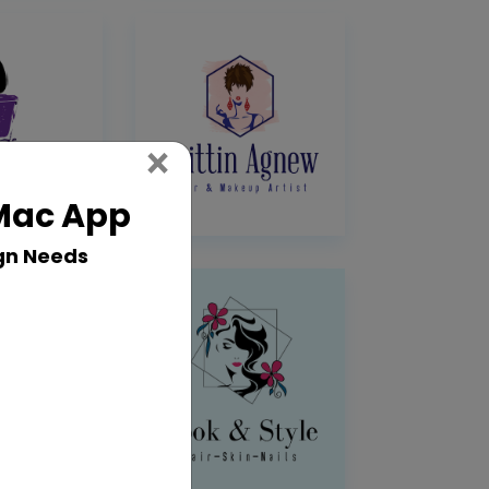
Close
×
 Mac App
gn Needs