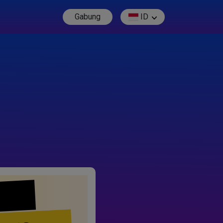
Gabung
ID