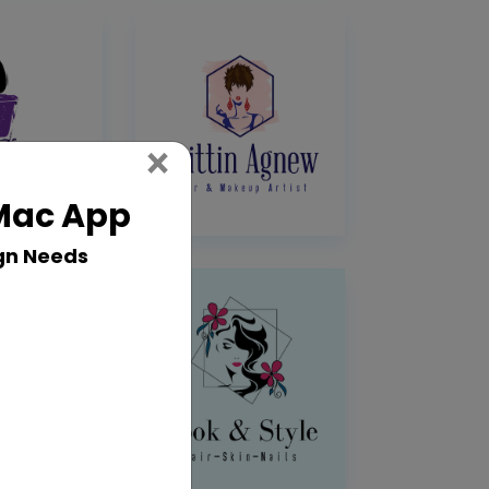
Close
×
 Mac App
gn Needs