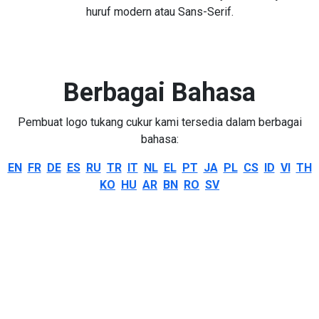
huruf modern atau Sans-Serif.
Berbagai Bahasa
Pembuat logo tukang cukur kami tersedia dalam berbagai
bahasa:
EN
FR
DE
ES
RU
TR
IT
NL
EL
PT
JA
PL
CS
ID
VI
TH
KO
HU
AR
BN
RO
SV