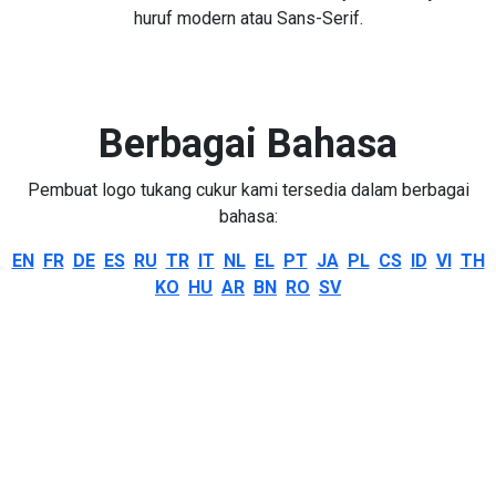
huruf modern atau Sans-Serif.
Berbagai Bahasa
Pembuat logo tukang cukur kami tersedia dalam berbagai
bahasa:
EN
FR
DE
ES
RU
TR
IT
NL
EL
PT
JA
PL
CS
ID
VI
TH
KO
HU
AR
BN
RO
SV