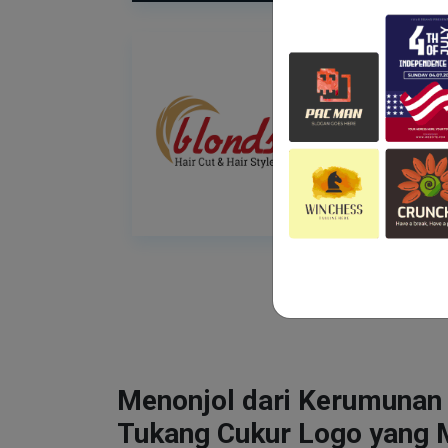
Menonjol dari Kerumunan
Tukang Cukur Logo yang 