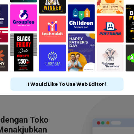
I Would Like To Use Web Editor!
 dengan Toko
Menakjubkan