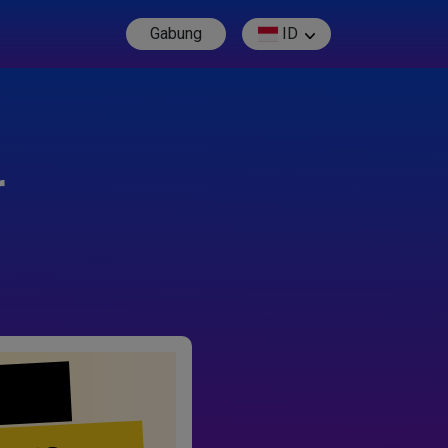
Gabung
ID
r