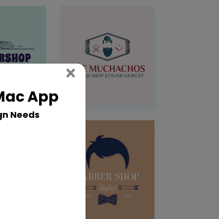
Close
×
 Mac App
gn Needs