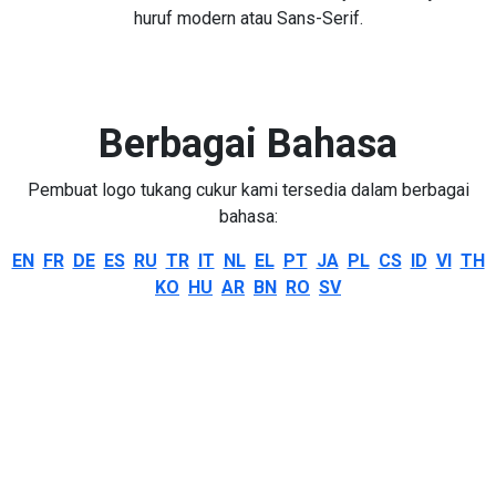
huruf modern atau Sans-Serif.
Berbagai Bahasa
Pembuat logo tukang cukur kami tersedia dalam berbagai
bahasa:
EN
FR
DE
ES
RU
TR
IT
NL
EL
PT
JA
PL
CS
ID
VI
TH
KO
HU
AR
BN
RO
SV